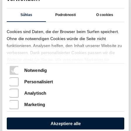
Súhlas
Podrobnosti
O cookies
Cookies sind Daten, die der Browser beim Surfen speichert.
Ohne die notwendigen Cookies würde die Seite nicht
funktionieren. Analysen helfen, den Inhalt unserer Website zu
verbessern. Dank personalisierter Cookies passen wir die
Website direkt für Sie an. Wir verwenden Marketing für
Marketingzwecke und Ad-Targeting. Ihre Einwilligung ist uns
Notwendig
wichtig, damit wir Ihnen die bestmöglichen Inhalte anbieten
können.
Personalisiert
Viac informácií o tom, ako Google používa vaše údaje, nájdete na
Analytisch
Ochrana súkromia a Zmluvné podmienky
Datenschutz und Cookies
Marketing
Akzeptiere alle